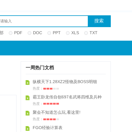
部
PDF
DOC
PPT
XLS
TXT
一周热门文档
纵横天下1.28XZ2怪物及BOSS明细
热度：
霸王卧龙传自创697名武将四维及兵种
热度：
聚会不知道怎么玩,看这里!
热度：
FGO经验计算表