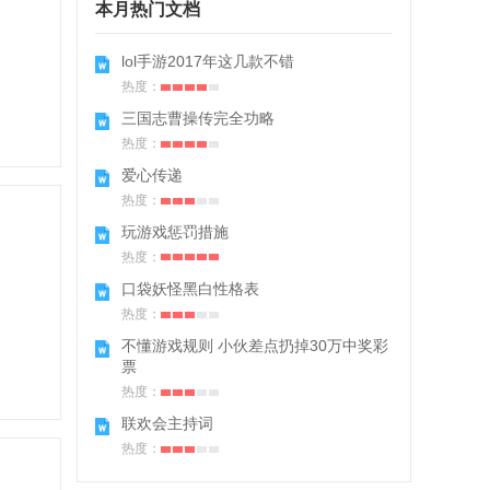
本月热门文档
lol手游2017年这几款不错
热度：
三国志曹操传完全功略
热度：
爱心传递
热度：
玩游戏惩罚措施
热度：
口袋妖怪黑白性格表
热度：
不懂游戏规则 小伙差点扔掉30万中奖彩
票
热度：
联欢会主持词
热度：