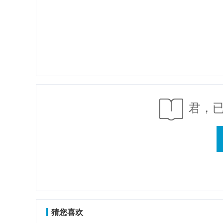
君，
猜您喜欢